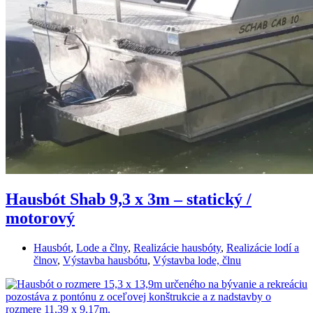
Hausbót Shab 9,3 x 3m – statický /
motorový
Hausbót
,
Lode a člny
,
Realizácie hausbóty
,
Realizácie lodí a
člnov
,
Výstavba hausbótu
,
Výstavba lode, člnu