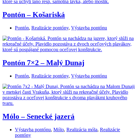
Pontón – Košariská
Pontón
,
Realizácie pontóny
,
Výstavba pontónu
Pontón 7×2 – Malý Dunaj
Pontón
,
Realizácie pontóny
,
Výstavba pontónu
Mólo – Senecké jazerá
Výstavba pontónu
,
Mólo
,
Realizácia móla
,
Realizácie
pontóny