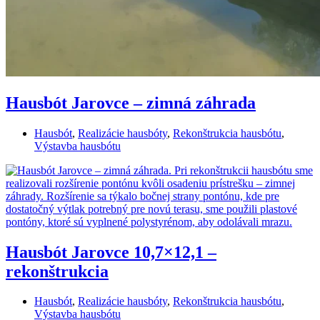
Hausbót Jarovce – zimná záhrada
Hausbót
,
Realizácie hausbóty
,
Rekonštrukcia hausbótu
,
Výstavba hausbótu
Hausbót Jarovce 10,7×12,1 –
rekonštrukcia
Hausbót
,
Realizácie hausbóty
,
Rekonštrukcia hausbótu
,
Výstavba hausbótu