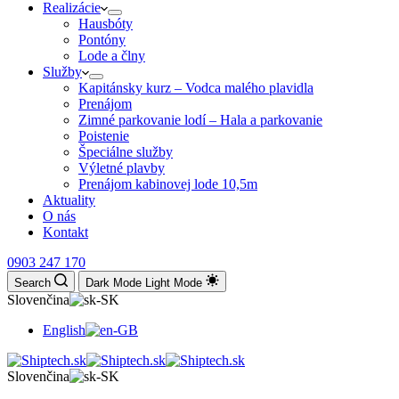
Realizácie
Hausbóty
Pontóny
Lode a člny
Služby
Kapitánsky kurz – Vodca malého plavidla
Prenájom
Zimné parkovanie lodí – Hala a parkovanie
Poistenie
Špeciálne služby
Výletné plavby
Prenájom kabinovej lode 10,5m
Aktuality
O nás
Kontakt
0903 247 170
Search
Dark Mode
Light Mode
Slovenčina
English
Slovenčina