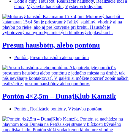
Lode a člny
,
Hausbót
,
Realizácie hausbóty
,
Realizácie lodí a
člnov
,
Výstavba hausbótu
,
Výstavba lode, člnu
Presun hausbótu, alebo pontónu
Pontón
,
Presun hausbótu alebo pontónu
Pontón 4×2,5m – DunajKlub Kamzík
Pontón
,
Realizácie pontóny
,
Výstavba pontónu