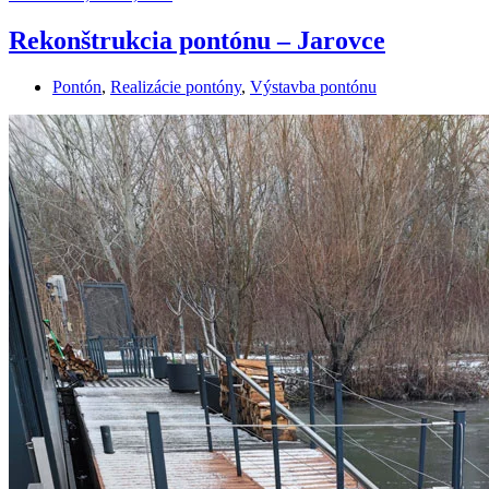
Rekonštrukcia pontónu – Jarovce
Pontón
,
Realizácie pontóny
,
Výstavba pontónu