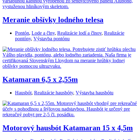
Meranie obšívky lodného telesa
Pontón
,
Lode a člny
,
Realizácie lodí a člnov
,
Realizácie
pontóny
,
Výstavba pontónu
Katamaran 6,5 x 2,55m
Hausbót
,
Realizácie hausbóty
,
Výstavba hausbótu
Motorový hausbót Katamaran 15 x 4,5m