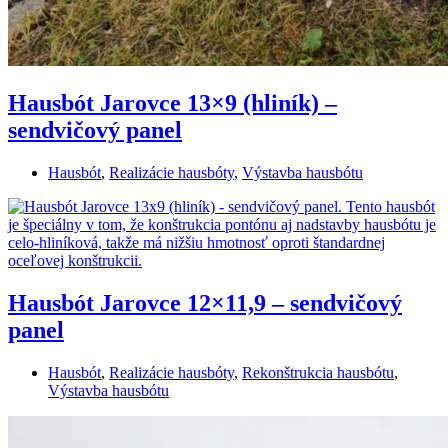
Hausbót Jarovce 13×9 (hliník) –
sendvičový panel
Hausbót
,
Realizácie hausbóty
,
Výstavba hausbótu
Hausbót Jarovce 12×11,9 – sendvičový
panel
Hausbót
,
Realizácie hausbóty
,
Rekonštrukcia hausbótu
,
Výstavba hausbótu