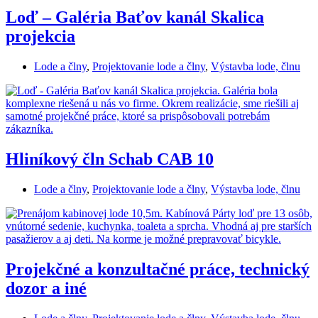
Loď – Galéria Baťov kanál Skalica
projekcia
Lode a člny
,
Projektovanie lode a člny
,
Výstavba lode, člnu
Hliníkový čln Schab CAB 10
Lode a člny
,
Projektovanie lode a člny
,
Výstavba lode, člnu
Projekčné a konzultačné práce, technický
dozor a iné