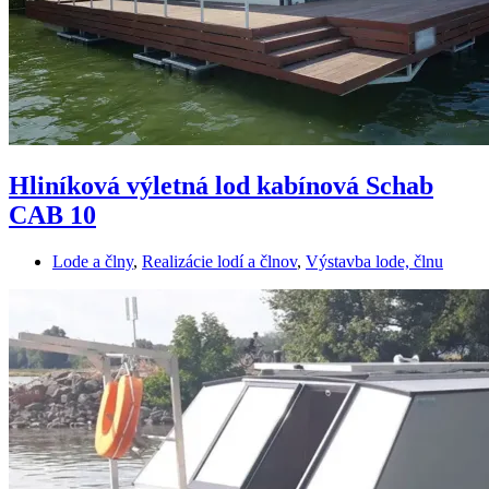
Hliníková výletná lod kabínová Schab
CAB 10
Lode a člny
,
Realizácie lodí a člnov
,
Výstavba lode, člnu