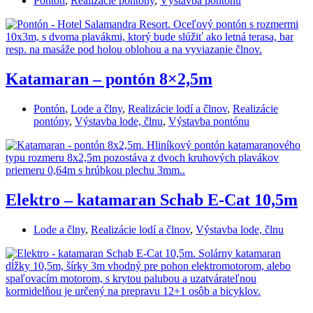
Pontón
,
Realizácie pontóny
,
Výstavba pontónu
Katamaran – pontón 8×2,5m
Pontón
,
Lode a člny
,
Realizácie lodí a člnov
,
Realizácie
pontóny
,
Výstavba lode, člnu
,
Výstavba pontónu
Elektro – katamaran Schab E-Cat 10,5m
Lode a člny
,
Realizácie lodí a člnov
,
Výstavba lode, člnu