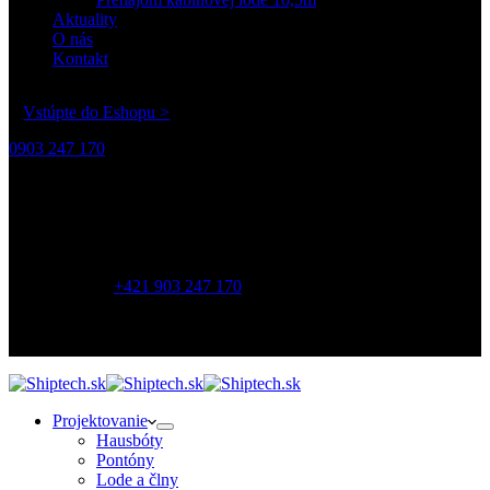
Aktuality
O nás
Kontakt
Vstúpte do Eshopu >
0903 247 170
Adresa:
Shiptech s.r.o.
Závodná 3,
821 06 Bratislava
Telefón:
+421 903 247 170
Otváracie hodiny
8:00 - 17:00
Pondelok - Piatok
Projektovanie
Hausbóty
Pontóny
Lode a člny