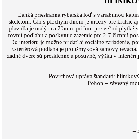
HLINÍKO
Ľahká priestranná rybárska loď s variabilnou ka
skeletom. Čln s plochým dnom je určený pre kratšie aj 
plavidla je malý cca 70mm, pričom pre veľmi plytké 
rovnú podlahu a poskytuje zázemie pre 2-7 člennú posá
Do interiéru je možné pridať aj sociálne zariadenie, p
Exteriérová podlaha je protišmyková samovylievacia. 
zadné dvere sú presklenné a posuvné, výška v interiér
Povrchová upráva štandard: hliníkový
Pohon – závesný moto
– 