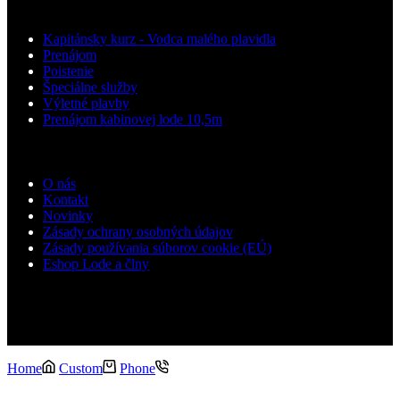
Služby
Kapitánsky kurz - Vodca malého plavidla
Prenájom
Poistenie
Špeciálne služby
Výletné plavby
Prenájom kabinovej lode 10,5m
Podpora
O nás
Kontakt
Novinky
Zásady ochrany osobných údajov
Zásady používania súborov cookie (EÚ)
Eshop Lode a člny
Copyright Shiptech © 2026
Home
Custom
Phone