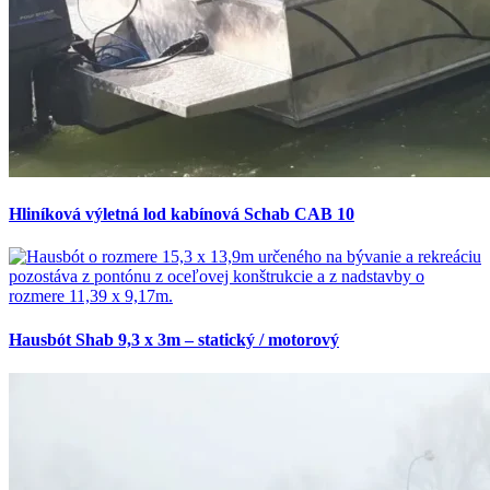
Hliníková výletná lod kabínová Schab CAB 10
Hausbót Shab 9,3 x 3m – statický / motorový