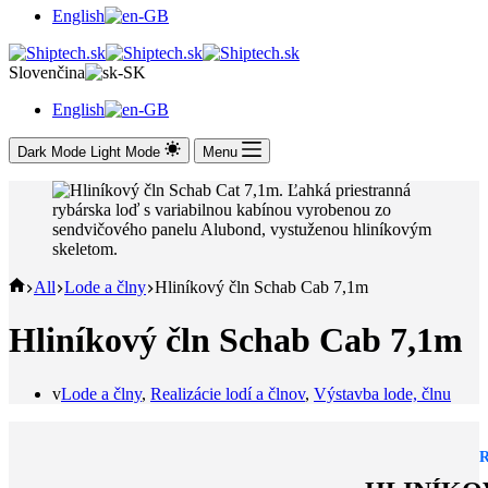
English
Slovenčina
English
Dark Mode
Light Mode
Menu
Domov
All
Lode a člny
Hliníkový čln Schab Cab 7,1m
Hliníkový čln Schab Cab 7,1m
v
Lode a člny
,
Realizácie lodí a člnov
,
Výstavba lode, člnu
R