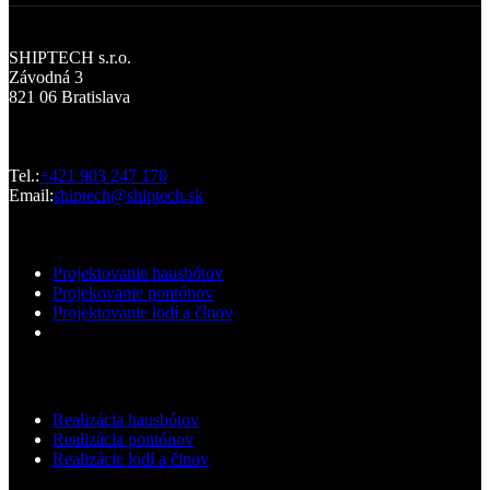
Kancelária
SHIPTECH s.r.o.
Závodná 3
821 06 Bratislava
Kontaktujte nás
Tel.:
+421 903 247 170
Email:
shiptech@shiptech.sk
Projekčné práce
Projektovanie hausbótov
Projekovanie pontónov
Projektovanie lodí a člnov
Realizačné práce
Realizácia hausbótov
Realizácia pontónov
Realizácie lodí a člnov