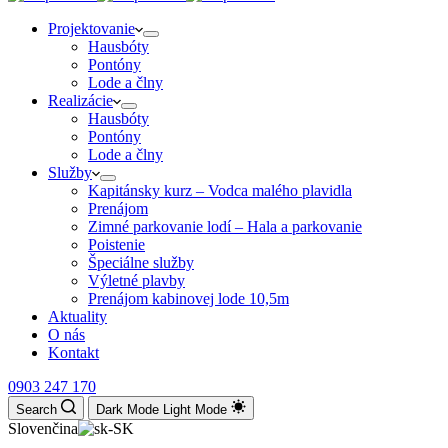
Projektovanie
Hausbóty
Pontóny
Lode a člny
Realizácie
Hausbóty
Pontóny
Lode a člny
Služby
Kapitánsky kurz – Vodca malého plavidla
Prenájom
Zimné parkovanie lodí – Hala a parkovanie
Poistenie
Špeciálne služby
Výletné plavby
Prenájom kabinovej lode 10,5m
Aktuality
O nás
Kontakt
0903 247 170
Search
Dark Mode
Light Mode
Slovenčina