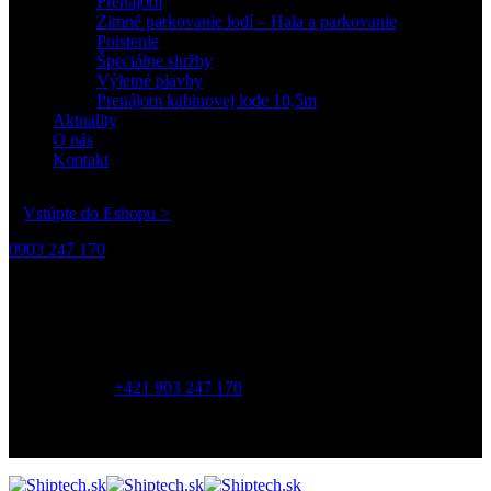
Prenájom
Zimné parkovanie lodí – Hala a parkovanie
Poistenie
Špeciálne služby
Výletné plavby
Prenájom kabinovej lode 10,5m
Aktuality
O nás
Kontakt
Vstúpte do Eshopu >
0903 247 170
Adresa:
Shiptech s.r.o.
Závodná 3,
821 06 Bratislava
Telefón:
+421 903 247 170
Otváracie hodiny
8:00 - 17:00
Pondelok - Piatok