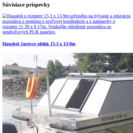
Súvisiace príspevky
Hausbót Jarovce oblúk 15,3 x 13,9m