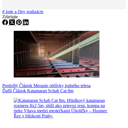
#
lode a člny realizácie
Zdielajte
Predošlý
Článok
Meranie obšívky lodného telesa
Ďalší
Článok
Katamaran Schab Cat 8m