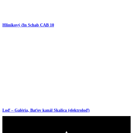
Hliníkový čln Schab CAB 10
Loď – Galéria, Baťov kanál Skalica (elektroloď)