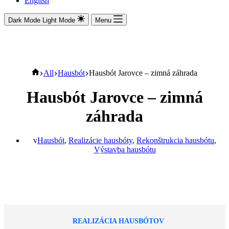
English
Dark Mode
Light Mode
Menu
Domov
All
Hausbót
Hausbót Jarovce – zimná záhrada
Hausbót Jarovce – zimná
záhrada
v
Hausbót
,
Realizácie hausbóty
,
Rekonštrukcia hausbótu
,
Výstavba hausbótu
REALIZÁCIA HAUSBÓTOV