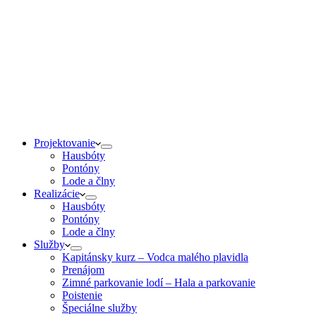
Projektovanie
Hausbóty
Pontóny
Lode a člny
Realizácie
Hausbóty
Pontóny
Lode a člny
Služby
Kapitánsky kurz – Vodca malého plavidla
Prenájom
Zimné parkovanie lodí – Hala a parkovanie
Poistenie
Špeciálne služby