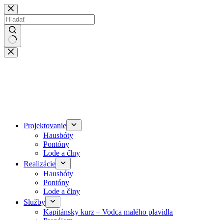
Skip
to
content
No
results
Projektovanie
Hausbóty
Pontóny
Lode a člny
Realizácie
Hausbóty
Pontóny
Lode a člny
Služby
Kapitánsky kurz – Vodca malého plavidla