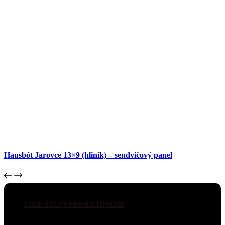
Hausbót Jarovce 13×9 (hliník) – sendvičový panel
LODE A ČLNY PROJEKTOVANIE