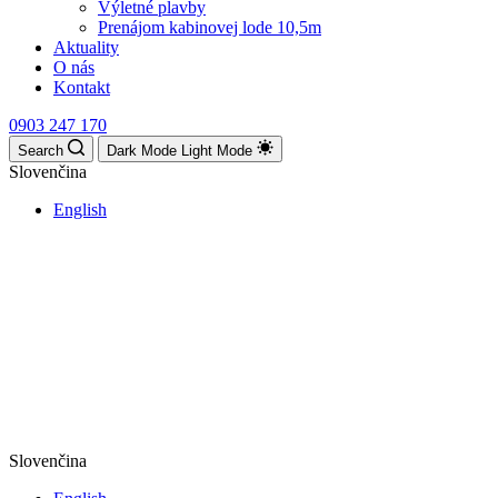
Výletné plavby
Prenájom kabinovej lode 10,5m
Aktuality
O nás
Kontakt
0903 247 170
Search
Dark Mode
Light Mode
Slovenčina
English
Slovenčina