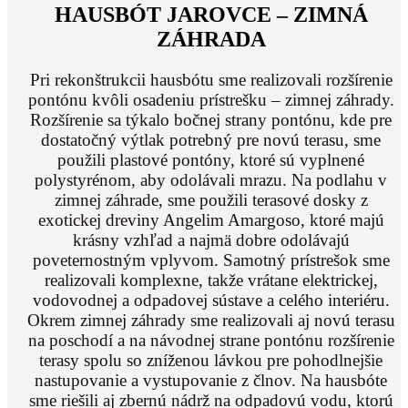
HAUSBÓT JAROVCE – ZIMNÁ
ZÁHRADA
Pri rekonštrukcii hausbótu sme realizovali rozšírenie
pontónu kvôli osadeniu prístrešku – zimnej záhrady.
Rozšírenie sa týkalo bočnej strany pontónu, kde pre
dostatočný výtlak potrebný pre novú terasu, sme
použili plastové pontóny, ktoré sú vyplnené
polystyrénom, aby odolávali mrazu. Na podlahu v
zimnej záhrade, sme použili terasové dosky z
exotickej dreviny Angelim Amargoso, ktoré majú
krásny vzhľad a najmä dobre odolávajú
poveternostným vplyvom. Samotný prístrešok sme
realizovali komplexne, takže vrátane elektrickej,
vodovodnej a odpadovej sústave a celého interiéru.
Okrem zimnej záhrady sme realizovali aj novú terasu
na poschodí a na návodnej strane pontónu rozšírenie
terasy spolu so zníženou lávkou pre pohodlnejšie
nastupovanie a vystupovanie z člnov. Na hausbóte
sme riešili aj zbernú nádrž na odpadovú vodu, ktorú