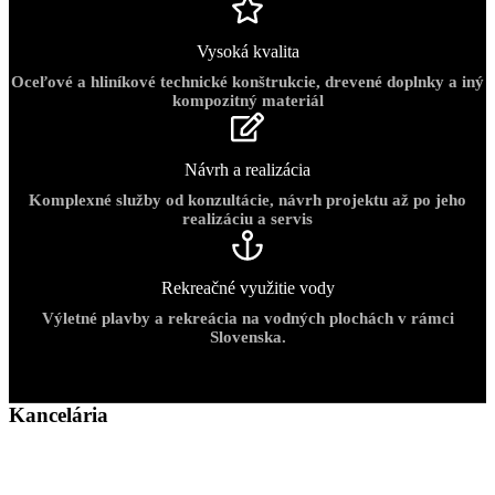
Vysoká kvalita
Oceľové a hliníkové technické konštrukcie, drevené doplnky a iný
kompozitný materiál
Návrh a realizácia
Komplexné služby od konzultácie, návrh projektu až po jeho
realizáciu a servis
Rekreačné využitie vody
Výletné plavby a rekreácia na vodných plochách v rámci
Slovenska.
Kancelária
SHIPTECH s.r.o.
Závodná 3
821 06 Bratislava