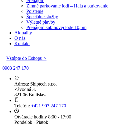
Prenájom
Zimné parkovanie lodí – Hala a parkovanie
Poistenie
Špeciálne služby
Výletné plavby
Prenájom kabinovej lode 10,5m
Aktuality
O nás
Kontakt
Vstúpte do Eshopu >
0903 247 170
Adresa:
Shiptech s.r.o.
Závodná 3,
821 06 Bratislava
Telefón:
+421 903 247 170
Otváracie hodiny
8:00 - 17:00
Pondelok - Piatok