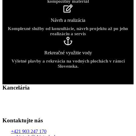
kompozitný materiál
Návrh a realizácia
Komplexné služby od konzultácie, návrh projektu až po jeho
realizáciu a servis
Rekreačné využitie vody
Výletné plavby a rekreácia na vodných plochách v rámci
Slovenska.
Kancelária
SHIPTECH s.r.o.
Závodná 3
821 06 Bratislava
Kontaktujte nás
Tel.:
+421 903 247 170