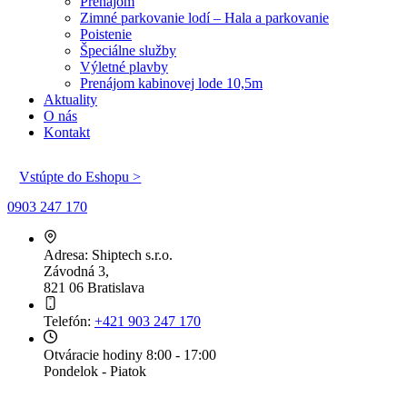
Prenájom
Zimné parkovanie lodí – Hala a parkovanie
Poistenie
Špeciálne služby
Výletné plavby
Prenájom kabinovej lode 10,5m
Aktuality
O nás
Kontakt
Vstúpte do Eshopu >
0903 247 170
Adresa:
Shiptech s.r.o.
Závodná 3,
821 06 Bratislava
Telefón:
+421 903 247 170
Otváracie hodiny
8:00 - 17:00
Pondelok - Piatok