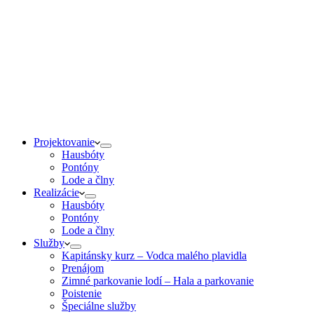
Projektovanie
Hausbóty
Pontóny
Lode a člny
Realizácie
Hausbóty
Pontóny
Lode a člny
Služby
Kapitánsky kurz – Vodca malého plavidla
Prenájom
Zimné parkovanie lodí – Hala a parkovanie
Poistenie
Špeciálne služby