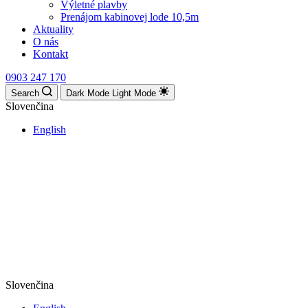
Výletné plavby
Prenájom kabinovej lode 10,5m
Aktuality
O nás
Kontakt
0903 247 170
Search
Dark Mode
Light Mode
Slovenčina
English
Slovenčina