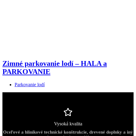
Zimné parkovanie lodí – HALA a
PARKOVANIE
Parkovanie lodí
Vysoká kvalita
Oceľové a hliníkové technické konštrukcie, drevené doplnky a iný