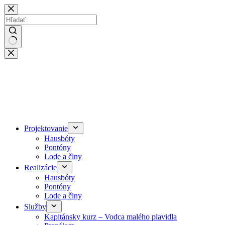
Skip
to
content
No
results
Projektovanie
Hausbóty
Pontóny
Lode a člny
Realizácie
Hausbóty
Pontóny
Lode a člny
Služby
Kapitánsky kurz – Vodca malého plavidla