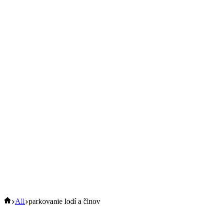
Domov
All
parkovanie lodí a člnov