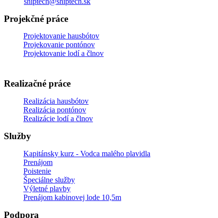
Email:
shiptech@shiptech.sk
Projekčné práce
Projektovanie hausbótov
Projekovanie pontónov
Projektovanie lodí a člnov
Realizačné práce
Realizácia hausbótov
Realizácia pontónov
Realizácie lodí a člnov
Služby
Kapitánsky kurz - Vodca malého plavidla
Prenájom
Poistenie
Špeciálne služby
Výletné plavby
Prenájom kabinovej lode 10,5m
Podpora